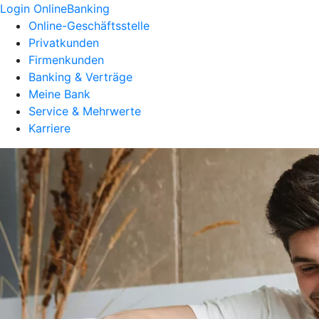
Login OnlineBanking
Online-Geschäftsstelle
Privatkunden
Firmenkunden
Banking & Verträge
Meine Bank
Service & Mehrwerte
Karriere