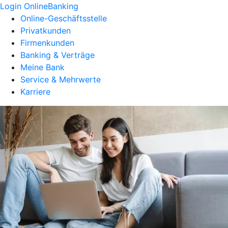
Login OnlineBanking
Online-Geschäftsstelle
Privatkunden
Firmenkunden
Banking & Verträge
Meine Bank
Service & Mehrwerte
Karriere