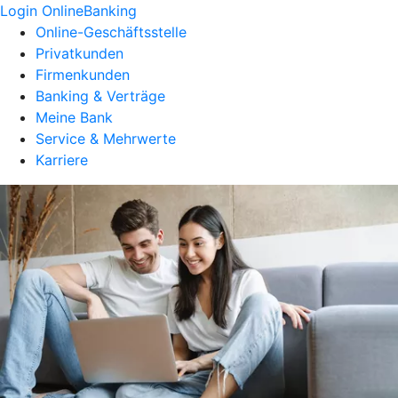
Login OnlineBanking
Online-Geschäftsstelle
Privatkunden
Firmenkunden
Banking & Verträge
Meine Bank
Service & Mehrwerte
Karriere