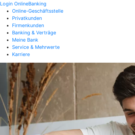
Login OnlineBanking
Online-Geschäftsstelle
Privatkunden
Firmenkunden
Banking & Verträge
Meine Bank
Service & Mehrwerte
Karriere