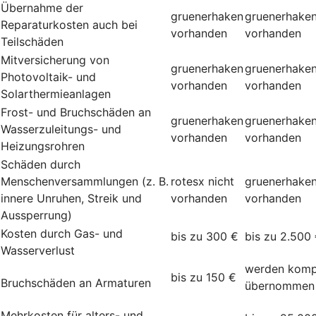
Übernahme der
gruenerhaken
gruenerhake
Reparaturkosten auch bei
vorhanden
vorhanden
Teilschäden
Mitversicherung von
gruenerhaken
gruenerhake
Photovoltaik- und
vorhanden
vorhanden
Solarthermieanlagen
Frost- und Bruchschäden an
gruenerhaken
gruenerhake
Wasserzuleitungs- und
vorhanden
vorhanden
Heizungsrohren
Schäden durch
Menschenversammlungen (z. B.
rotesx
nicht
gruenerhake
innere Unruhen, Streik und
vorhanden
vorhanden
Aussperrung)
Kosten durch Gas- und
bis zu 300 €
bis zu 2.500
Wasserverlust
werden komp
bis zu 150 €
Bruchschäden an Armaturen
übernommen
Mehrkosten für alters- und