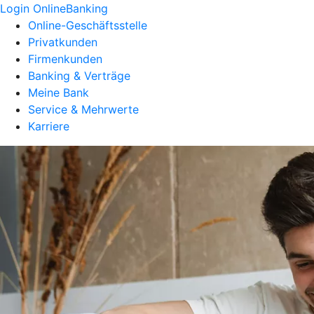
Login OnlineBanking
Online-Geschäftsstelle
Privatkunden
Firmenkunden
Banking & Verträge
Meine Bank
Service & Mehrwerte
Karriere