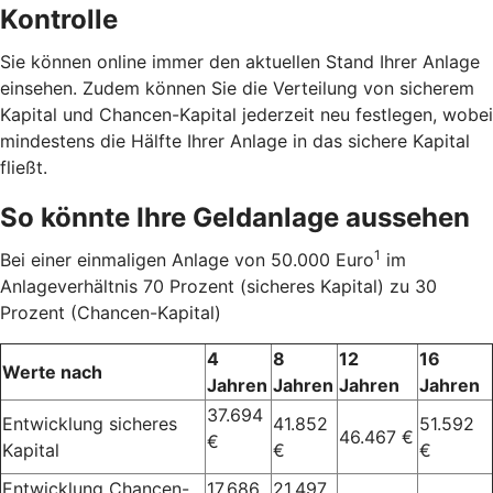
Kontrolle
Sie können online immer den aktuellen Stand Ihrer Anlage
einsehen. Zudem können Sie die Verteilung von sicherem
Kapital und Chancen-Kapital jederzeit neu festlegen, wobei
mindestens die Hälfte Ihrer Anlage in das sichere Kapital
fließt.
So könnte Ihre Geldanlage aussehen
1
Bei einer einmaligen Anlage von 50.000 Euro
im
Anlageverhältnis 70 Prozent (sicheres Kapital) zu 30
Prozent (Chancen-Kapital)
4
8
12
16
Werte nach
Jahren
Jahren
Jahren
Jahren
37.694
Entwicklung sicheres
41.852
51.592
46.467 €
€
Kapital
€
€
Entwicklung Chancen-
17.686
21.497