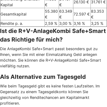
26.130 €
31.761 €
Kapital
€
€
55.380
63.349
83.353
Gesamtkapital
72.597 €
€
€
€
Rendite p. a.
2,59 %
3,00 %
3,16 %
3,25 %
Ist die R+V-AnlageKombi Safe+Smart
das Richtige für mich?
Die AnlageKombi Safe+Smart passt besonders gut zu
Ihnen, wenn Sie mit einer Einmalzahlung Geld anlegen
möchten. Sie können die R+V-AnlageKombi Safe+Smart
vielfältig nutzen.
Als Alternative zum Tagesgeld
Wie beim Tagesgeld gibt es keine festen Laufzeiten. Im
Gegensatz zu einem Tagesgeldkonto können Sie
gleichzeitig von Renditechancen am Kapitalmarkt
profitieren.