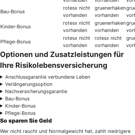
rotesx
nicht
gruenerhaken
gru
Bau-Bonus
vorhanden
vorhanden
vor
rotesx
nicht
gruenerhaken
gru
Kinder-Bonus
vorhanden
vorhanden
vor
rotesx
nicht
rotesx
nicht
gru
Pflege-Bonus
vorhanden
vorhanden
vor
Optionen und Zusatzleistungen für
Ihre Risikolebensversicherung
Anschlussgarantie verbundene Leben
Verlängerungsoption
Nachversicherungsgarantie
Bau-Bonus
Kinder-Bonus
Pflege-Bonus
So sparen Sie Geld
Wer nicht raucht und Normalgewicht hat, zahlt niedrigere