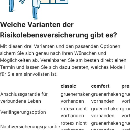
Welche Varianten der
Risikolebensversicherung gibt es?
Mit diesen drei Varianten und den passenden Optionen
sichern Sie sich genau nach Ihren Wünschen und
Möglichkeiten ab. Vereinbaren Sie am besten direkt einen
Termin und lassen Sie sich dazu beraten, welches Modell
für Sie am sinnvollsten ist.
classic
comfort
pr
Anschlussgarantie für
gruenerhaken
gruenerhaken
gru
verbundene Leben
vorhanden
vorhanden
vor
rotesx
nicht
gruenerhaken
gru
Verlängerungsoption
vorhanden
vorhanden
vor
rotesx
nicht
gruenerhaken
gru
Nachversicherungsgarantie
vorhanden
vorhanden
vor