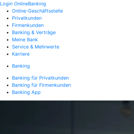
Login OnlineBanking
Online-Geschäftsstelle
Privatkunden
Firmenkunden
Banking & Verträge
Meine Bank
Service & Mehrwerte
Karriere
Banking
Banking für Privatkunden
Banking für Firmenkunden
Banking App